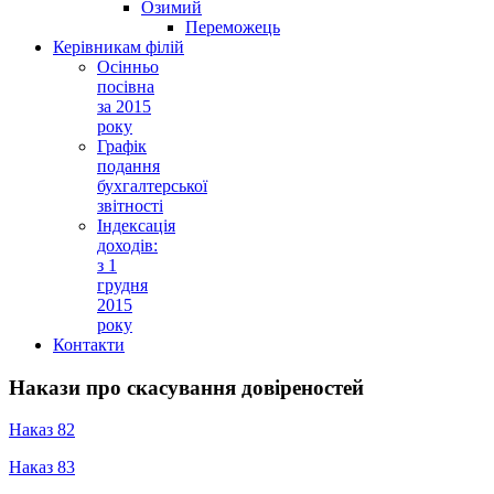
Озимий
Переможець
Керівникам філій
Осінньо
посівна
за 2015
року
Графік
подання
бухгалтерської
звітності
Індексація
доходів:
з 1
грудня
2015
року
Контакти
Накази про скасування довіреностей
Наказ 82
Наказ 83