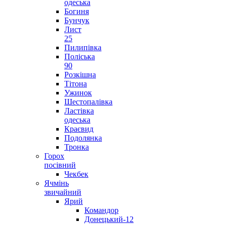
одеська
Богиня
Бунчук
Лист
25
Пилипівка
Поліська
90
Розкішна
Тітона
Ужинок
Шестопалівка
Ластівка
одеська
Краєвид
Подолянка
Тронка
Горох
посівний
Чекбек
Ячмінь
звичайний
Ярий
Командор
Донецький-12