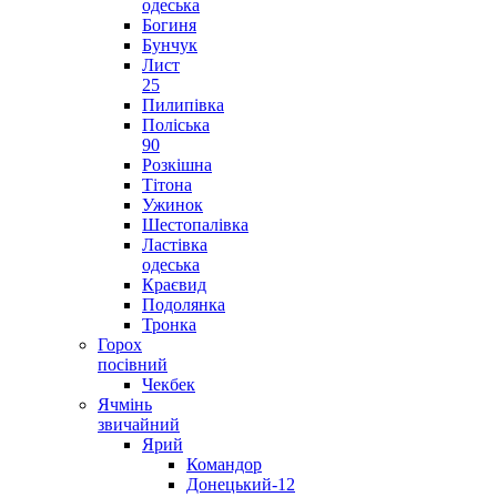
одеська
Богиня
Бунчук
Лист
25
Пилипівка
Поліська
90
Розкішна
Тітона
Ужинок
Шестопалівка
Ластівка
одеська
Краєвид
Подолянка
Тронка
Горох
посівний
Чекбек
Ячмінь
звичайний
Ярий
Командор
Донецький-12