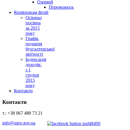
Озимий
Переможець
Керівникам філій
Осінньо
посівна
за 2015
року
Графік
подання
бухгалтерської
звітності
Індексація
доходів:
з 1
грудня
2015
року
Контакти
Контакти
т.: +38 067 480 73 21
info@agro.gov.ua